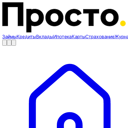
Займы
Кредиты
Вклады
Ипотека
Карты
Страхование
Журн