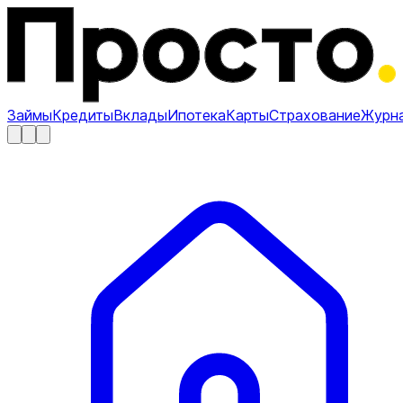
Займы
Кредиты
Вклады
Ипотека
Карты
Страхование
Журн