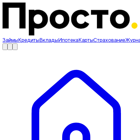
Займы
Кредиты
Вклады
Ипотека
Карты
Страхование
Журн