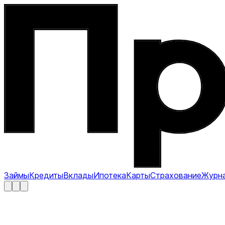
Займы
Кредиты
Вклады
Ипотека
Карты
Страхование
Журн