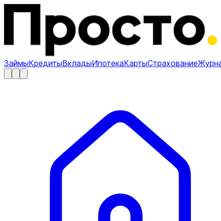
Займы
Кредиты
Вклады
Ипотека
Карты
Страхование
Журн