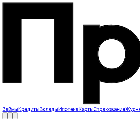
Займы
Кредиты
Вклады
Ипотека
Карты
Страхование
Журн