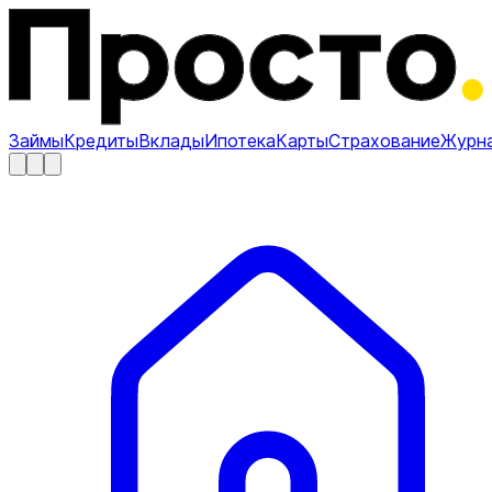
Займы
Кредиты
Вклады
Ипотека
Карты
Страхование
Журн