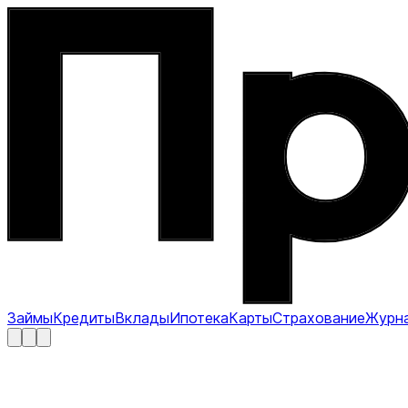
Займы
Кредиты
Вклады
Ипотека
Карты
Страхование
Журн