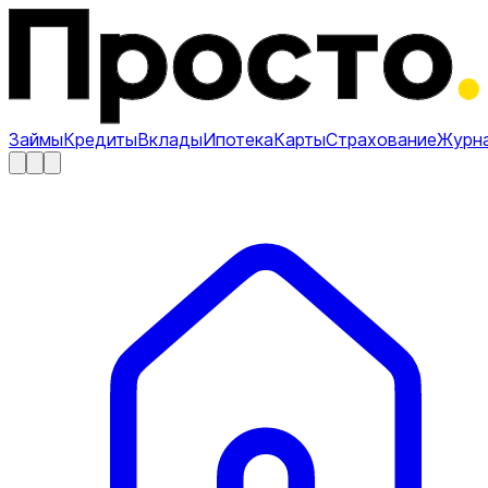
Займы
Кредиты
Вклады
Ипотека
Карты
Страхование
Журн