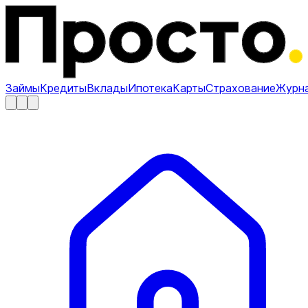
Займы
Кредиты
Вклады
Ипотека
Карты
Страхование
Журн