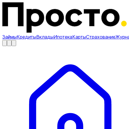
Займы
Кредиты
Вклады
Ипотека
Карты
Страхование
Журн