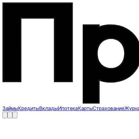
Займы
Кредиты
Вклады
Ипотека
Карты
Страхование
Журн