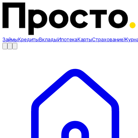
Займы
Кредиты
Вклады
Ипотека
Карты
Страхование
Журн