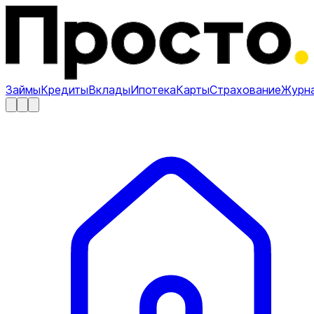
Займы
Кредиты
Вклады
Ипотека
Карты
Страхование
Журн