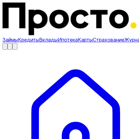
Займы
Кредиты
Вклады
Ипотека
Карты
Страхование
Журн