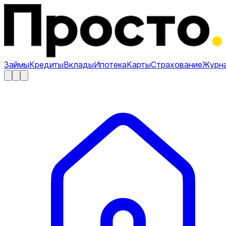
Займы
Кредиты
Вклады
Ипотека
Карты
Страхование
Журн