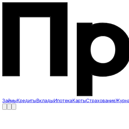
Займы
Кредиты
Вклады
Ипотека
Карты
Страхование
Журн