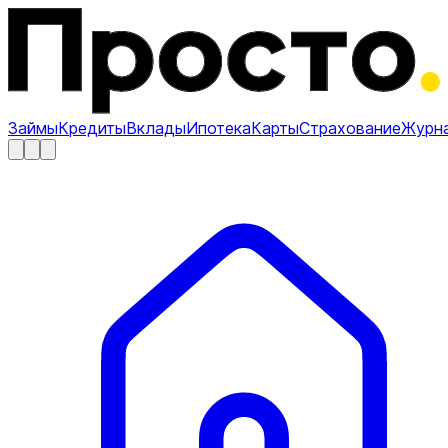
Займы
Кредиты
Вклады
Ипотека
Карты
Страхование
Журн