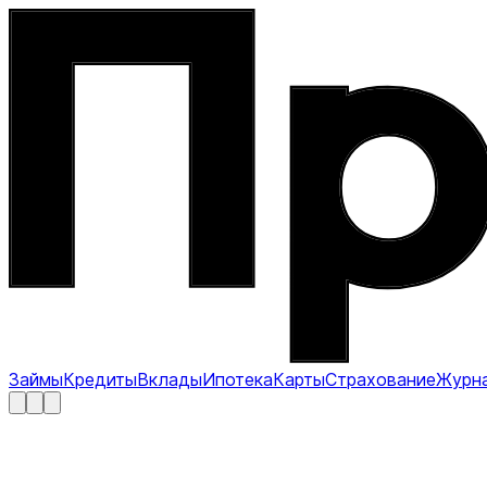
Займы
Кредиты
Вклады
Ипотека
Карты
Страхование
Журн