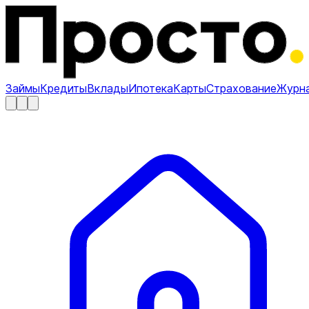
Займы
Кредиты
Вклады
Ипотека
Карты
Страхование
Журн