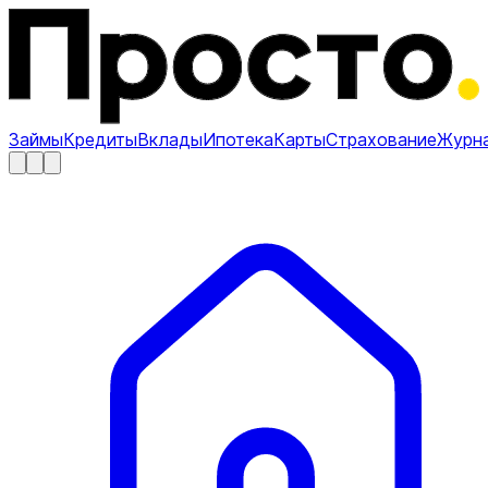
Займы
Кредиты
Вклады
Ипотека
Карты
Страхование
Журн