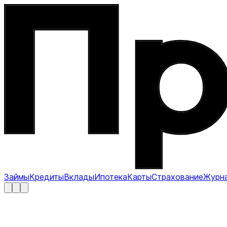
Займы
Кредиты
Вклады
Ипотека
Карты
Страхование
Журн