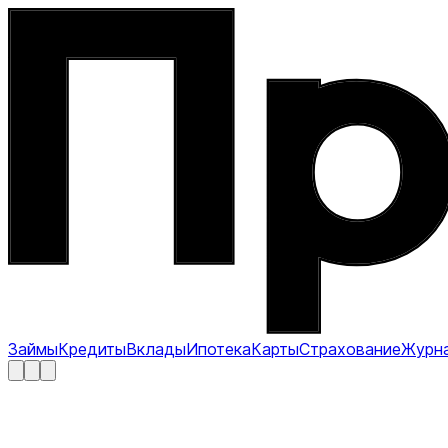
Займы
Кредиты
Вклады
Ипотека
Карты
Страхование
Журн