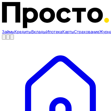
Займы
Кредиты
Вклады
Ипотека
Карты
Страхование
Журн