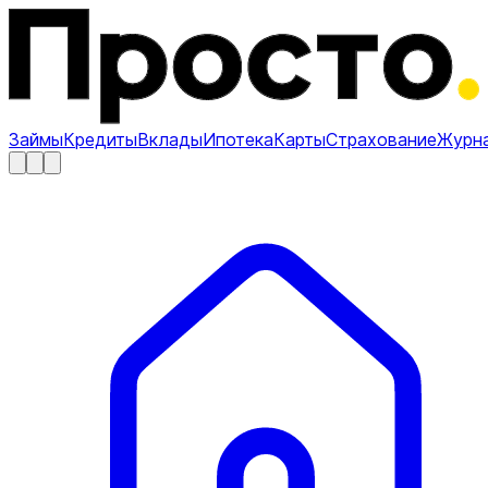
Займы
Кредиты
Вклады
Ипотека
Карты
Страхование
Журн