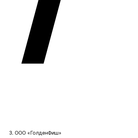
ООО «ГолденФиш»