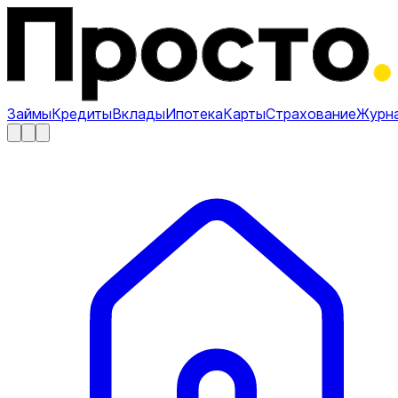
Займы
Кредиты
Вклады
Ипотека
Карты
Страхование
Журн