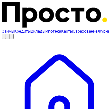
Займы
Кредиты
Вклады
Ипотека
Карты
Страхование
Журн