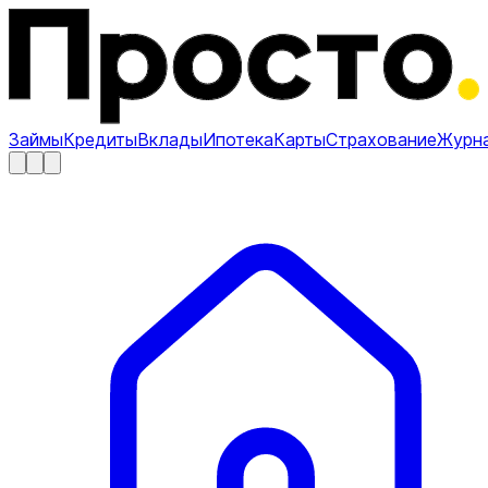
Займы
Кредиты
Вклады
Ипотека
Карты
Страхование
Журн