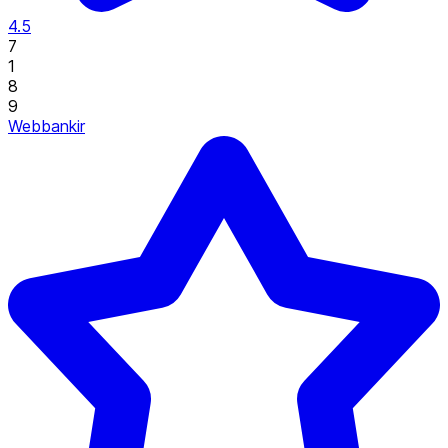
4.5
7
1
8
9
Webbankir