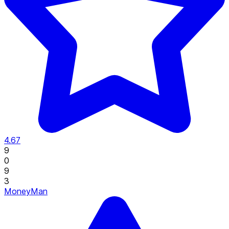
4.67
9
0
9
3
MoneyMan