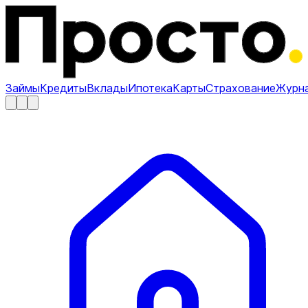
Займы
Кредиты
Вклады
Ипотека
Карты
Страхование
Журн