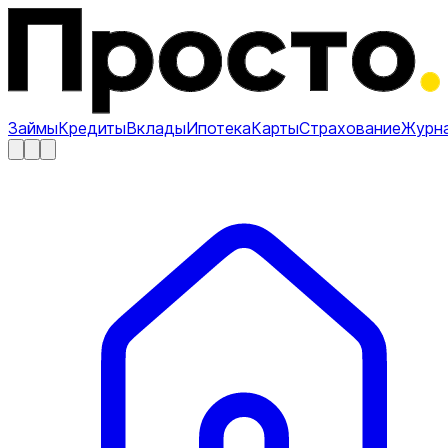
Займы
Кредиты
Вклады
Ипотека
Карты
Страхование
Журн