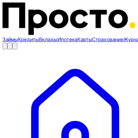
Займы
Кредиты
Вклады
Ипотека
Карты
Страхование
Журн