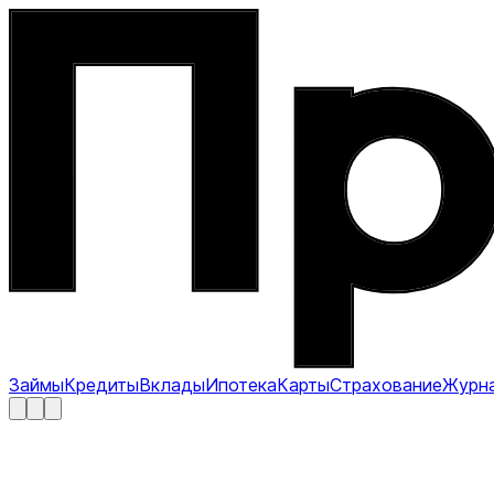
Займы
Кредиты
Вклады
Ипотека
Карты
Страхование
Журн