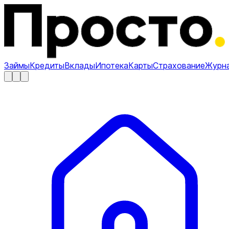
Займы
Кредиты
Вклады
Ипотека
Карты
Страхование
Журн