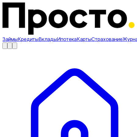
Займы
Кредиты
Вклады
Ипотека
Карты
Страхование
Журн