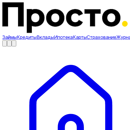
Займы
Кредиты
Вклады
Ипотека
Карты
Страхование
Журн