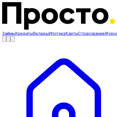
Займы
Кредиты
Вклады
Ипотека
Карты
Страхование
Журн