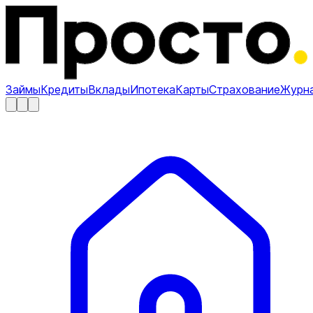
Займы
Кредиты
Вклады
Ипотека
Карты
Страхование
Журн