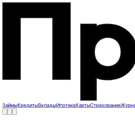
Займы
Кредиты
Вклады
Ипотека
Карты
Страхование
Журн