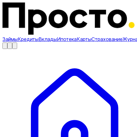
Займы
Кредиты
Вклады
Ипотека
Карты
Страхование
Журн