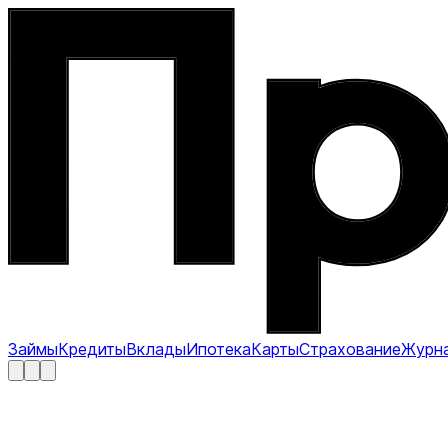
Займы
Кредиты
Вклады
Ипотека
Карты
Страхование
Журн