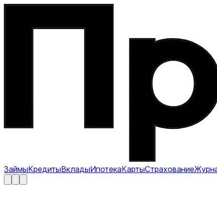
Займы
Кредиты
Вклады
Ипотека
Карты
Страхование
Журн