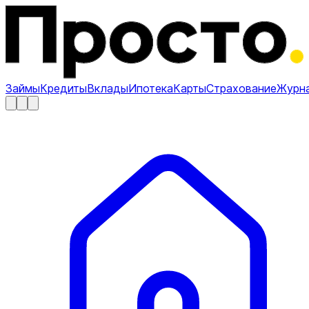
Займы
Кредиты
Вклады
Ипотека
Карты
Страхование
Журн