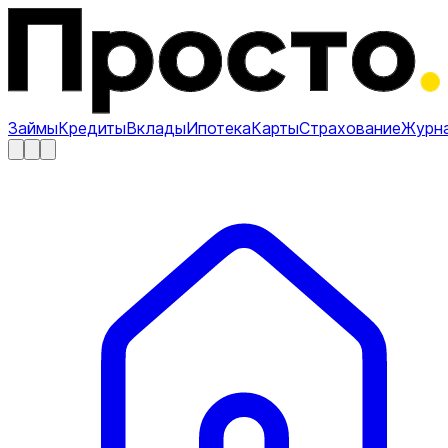
Займы
Кредиты
Вклады
Ипотека
Карты
Страхование
Журн