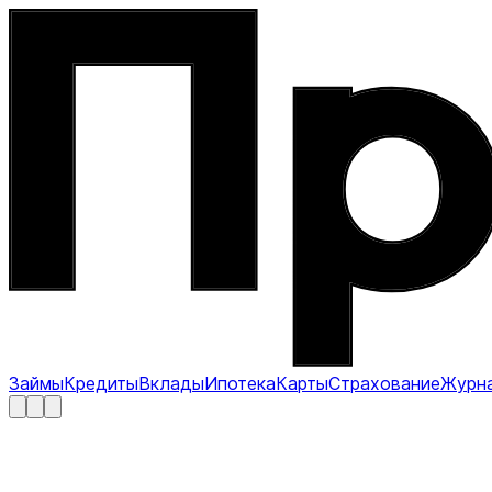
Займы
Кредиты
Вклады
Ипотека
Карты
Страхование
Журн