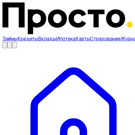
Займы
Кредиты
Вклады
Ипотека
Карты
Страхование
Журн