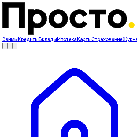
Займы
Кредиты
Вклады
Ипотека
Карты
Страхование
Журн