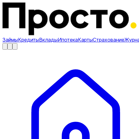
Займы
Кредиты
Вклады
Ипотека
Карты
Страхование
Журн