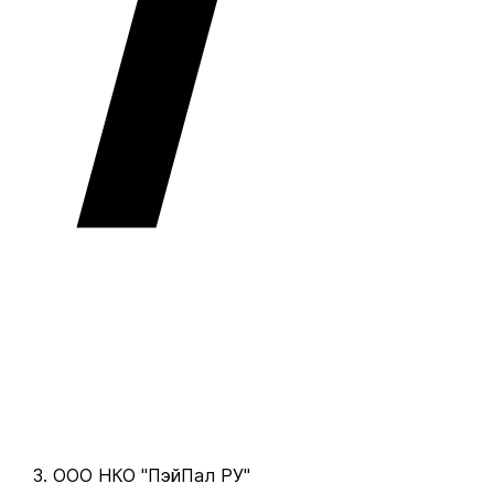
ООО НКО "ПэйПал РУ"