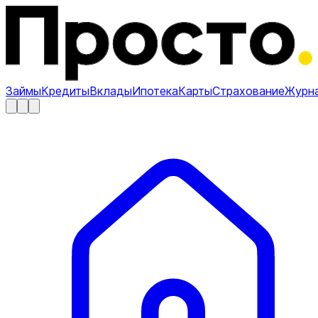
Займы
Кредиты
Вклады
Ипотека
Карты
Страхование
Журн