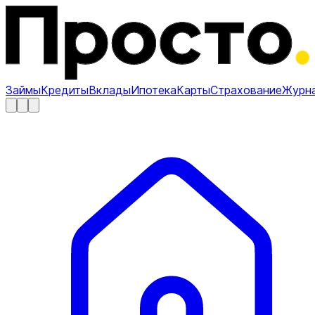
Займы
Кредиты
Вклады
Ипотека
Карты
Страхование
Журн