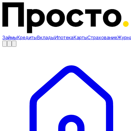
Займы
Кредиты
Вклады
Ипотека
Карты
Страхование
Журн